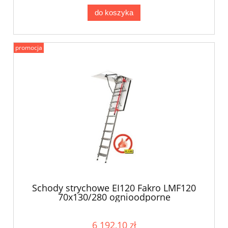
do koszyka
promocja
Schody strychowe EI120 Fakro LMF120
70x130/280 ognioodporne
6 192,10 zł