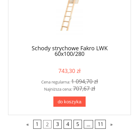
Schody strychowe Fakro LWK
60x100/280
743,30 zł
1 094,70 zł
Cena regularna:
707,67 zł
Najniższa cena:
do koszyka
«
1
2
3
4
5
...
11
»