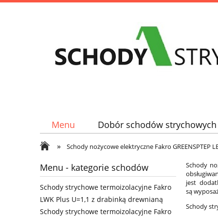
Menu
Dobór schodów strychowych
»
Schody nożycowe elektryczne Fakro GREENSPTEP LET
Schody n
Menu - kategorie schodów
obsługiwa
jest doda
Schody strychowe termoizolacyjne Fakro
są wyposaż
LWK Plus U=1,1 z drabinką drewnianą
Schody str
Schody strychowe termoizolacyjne Fakro