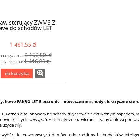
taw sterujący ZWMS Z-
ve do schodów LET
1 461,55 zł
2 152,50 zł
na regularna:
1 416,80 zł
jniższa cena:
do koszyka
rychowe FAKRO LET Electronic – nowoczesne schody elektryczne ste
 Electronic
to innowacyjne schody strychowe z elektrycznym napędem, s
 nowoczesnych rozwiązań. Automatyczne otwieranie i zamykanie za pomocą p
użycia siły.
y wybór do nowoczesnych domów jednorodzinnych, budynków inteligent