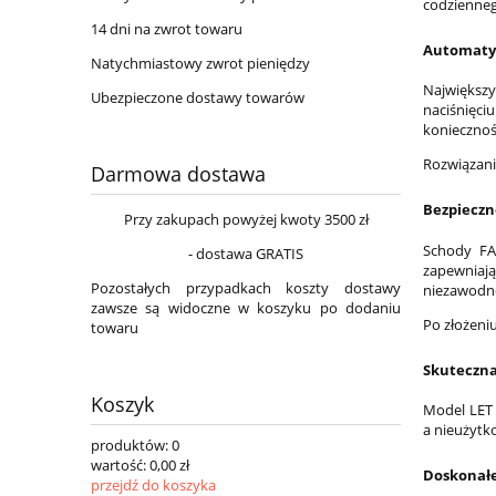
codzienneg
14 dni na zwrot towaru
Automatyc
Natychmiastowy zwrot pieniędzy
Najwięks
Ubezpieczone dostawy towarów
naciśnięci
koniecznośc
Rozwiązani
Darmowa dostawa
Bezpieczn
Przy zakupach powyżej kwoty 3500 zł
Schody FAK
- dostawa GRATIS
zapewniaj
Pozostałych przypadkach koszty dostawy
niezawodne 
zawsze są widoczne w koszyku po dodaniu
Po złożeni
towaru
Skuteczna
Koszyk
Model LET 
a nieużytk
produktów:
0
wartość:
0,00 zł
Doskonał
przejdź do koszyka