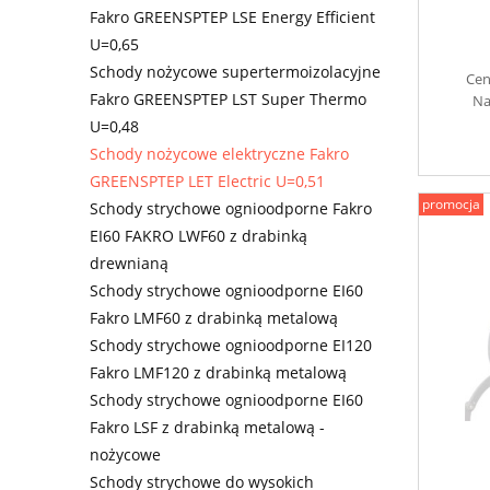
Fakro GREENSPTEP LSE Energy Efficient
U=0,65
Schody nożycowe supertermoizolacyjne
Cen
Fakro GREENSPTEP LST Super Thermo
Na
U=0,48
Schody nożycowe elektryczne Fakro
GREENSPTEP LET Electric U=0,51
promocja
Schody strychowe ognioodporne Fakro
EI60 FAKRO LWF60 z drabinką
drewnianą
Schody strychowe ognioodporne EI60
Fakro LMF60 z drabinką metalową
Schody strychowe ognioodporne EI120
Fakro LMF120 z drabinką metalową
Schody strychowe ognioodporne EI60
Fakro LSF z drabinką metalową -
nożycowe
Schody strychowe do wysokich