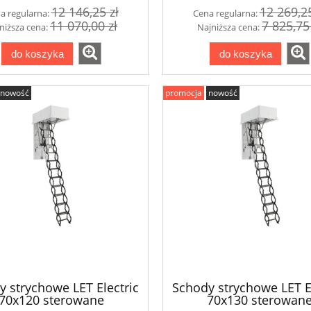
12 146,25 zł
12 269,25
a regularna:
Cena regularna:
11 070,00 zł
7 825,75
niższa cena:
Najniższa cena:
do koszyka
do koszyka
nowość
promocja
nowość
y strychowe LET Electric
Schody strychowe LET El
70x120 sterowane
70x130 sterowan