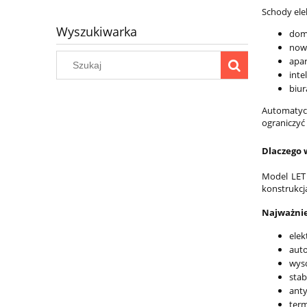
Schody ele
Wyszukiwarka
dom
now
apa
inte
biur
Automatycz
ograniczyć
Dlaczego 
Model LET 
konstrukcj
Najważnie
elek
auto
wyso
stab
anty
term