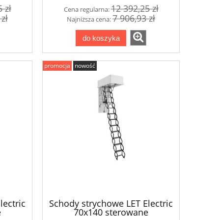
 zł
12 392,25 zł
Cena regularna:
 zł
7 906,93 zł
Najniższa cena:
do koszyka
promocja
nowość
ectric
Schody strychowe LET Electric
e
70x140 sterowane