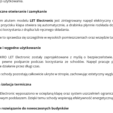
o użytkowania.
zne otwieranie i zamykanie
zym atutem modelu
LET Electronic
jest zintegrowany napęd elektryczny 
u przycisku klapa otwiera się automatycznie, a drabinka płynnie rozkłada
i korzystania z drążka lub ręcznego składania.
e to sprawdza się szczególnie w wysokich pomieszczeniach oraz wszędzie t
e i wygodne użytkowanie
RO LET Electronic zostały zaprojektowane z myślą o bezpieczeństwie. 
ą pewne podparcie podczas korzystania ze schodów. Napęd pracuje pł
działanie przez długi czas.
u schody pozostają całkowicie ukryte w stropie, zachowując estetyczny wygl
 izolacja termiczna
Electronic wyposażono w ocieplaną klapę oraz system uszczelnień ograni
owym poddaszem. Dzięki temu schody wspierają efektywność energetyczną b
e rozwiązanie do nowoczesnych budynków