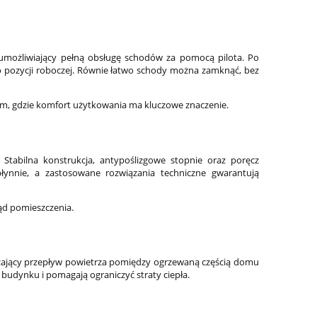
umożliwiający pełną obsługę schodów za pomocą pilota. Po
 do pozycji roboczej. Równie łatwo schody można zamknąć, bez
am, gdzie komfort użytkowania ma kluczowe znaczenie.
Stabilna konstrukcja, antypoślizgowe stopnie oraz poręcz
ynnie, a zastosowane rozwiązania techniczne gwarantują
ąd pomieszczenia.
czający przepływ powietrza pomiędzy ogrzewaną częścią domu
udynku i pomagają ograniczyć straty ciepła.