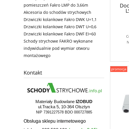
Dod
pomieszczeń Fakro LMP do 3,66m
L
Akcesoria do schodów strychowych
nożyc
Drzwiczki kolankowe Fakro DWK U=1,1
Drzwiczki kolankowe Fakro DWT U=0,6
Drzwiczki kolankowe Fakro DWF EI=60
C
Schody strychowe FAKRO wykonane
N
indywidualnie pod wymiar otworu
montażowego
promocja
Kontakt
Materiały Budowlane
IZOBUD
ul.Tracka 5, 10-364 Olsztyn
NIP 7391227578
BDO 000727885
Obsługa sklepu internetowego