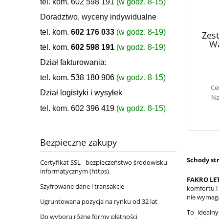
tel. kom. 602 598 191
(w godz. 8-15)
Doradztwo, wyceny indywidualne
tel. kom.
602 176 033
(w godz. 8-19)
Zes
Wa
tel. kom.
602 598 191
(w godz. 8-19)
Dział fakturowania:
tel. kom. 538 180 906
(w godz. 8-15)
Ce
Dział logistyki i wysyłek
Na
tel. kom.
602 396 419
(w godz. 8-15)
Bezpieczne zakupy
Schody st
Certyfikat SSL - bezpieczeństwo środowisku
informatycznym (https)
FAKRO LET
Szyfrowane dane i transakcje
komfortu i
nie wymaga 
Ugruntowana pozycja na rynku od 32 lat
To idealn
Do wyboru różne formy płatności