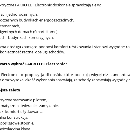
ktryczne FAKRO LET Electronic doskonale sprawdzają się w:
ach jednorodzinnych,
oczesnych budynkach energooszczędnych,
rtamentach,
ligentnych domach (Smart Home),
ach i budynkach komercyjnych.
na obsługa znacząco podnosi komfort użytkowania i stanowi wygodne rozw
 konieczność ręcznej obsługi schodów.
warto wybrać FAKRO LET Electronic?
Electronic to propozycja dla osób, które oczekują więcej niż standar
a oraz wysoka jakość wykonania sprawiają, że schody zapewniają wygodny d
jsze zalety
tryczne sterowanie pilotem,
matyczne otwieranie i zamykanie,
ki komfort użytkowania,
ilna konstrukcja,
poślizgowe stopnie,
oizolacyjna klapa,