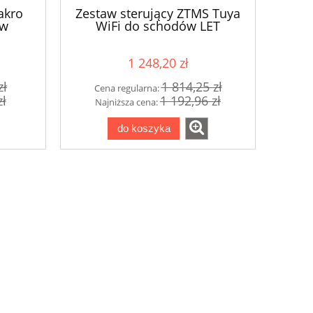
akro
Zestaw sterujący ZTMS Tuya
ów
WiFi do schodów LET
okości
1 248,20 zł
zł
1 814,25 zł
Cena regularna:
zł
1 192,96 zł
Najniższa cena:
do koszyka