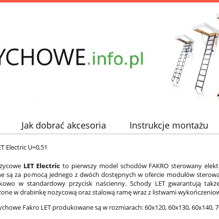
Jak dobrać akcesoria
Instrukcje montażu
 Electric U=0,51
ożycowe
LET Electric
to pierwszy model schodów FAKRO sterowany elektr
ne są za pomocą jednego z dwóch dostępnych w ofercie modułów sterow
tkowo w standardowy przycisk naścienny. Schody LET gwarantują także
one w drabinkę nożycową oraz stalową ramę wraz z listwami wykończenio
ychowe Fakro LET produkowane są w rozmiarach: 60x120, 60x130, 60x140, 7