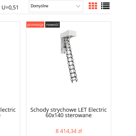
 U=0,51
promocja
nowość
ectric
Schody strychowe LET Electric
e
60x140 sterowane
elektrycznie
8 414,34 zł