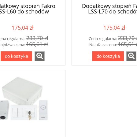
atkowy stopień Fakro
Dodatkowy stopień F
SS-L60 do schodów
LSS-L70 do schod
owych LET o szerokości
nożycowych LET o szer
60 cm
70 cm
175,04 zł
175,04 zł
233,70 zł
233,70 
ena regularna:
Cena regularna:
165,61 zł
165,61 
ajniższa cena:
Najniższa cena:
do koszyka
do koszyka