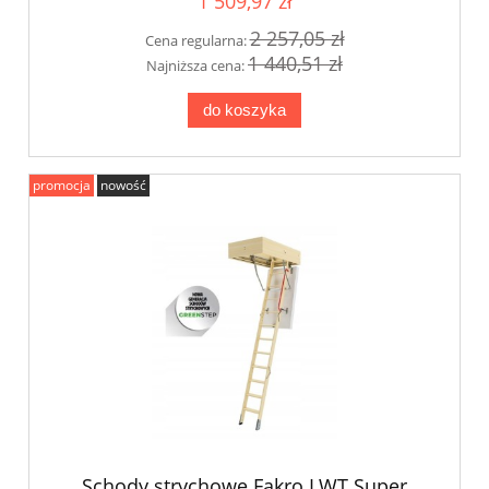
1 509,97 zł
2 257,05 zł
Cena regularna:
1 440,51 zł
Najniższa cena:
do koszyka
promocja
nowość
Schody strychowe Fakro LWT Super