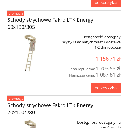
do koszyka
promocja
Schody strychowe Fakro LTK Energy
60x130/305
Dostępność:
dostępny
Wysyłka w:
natychmiast / dostawa
1-2 dni robocze
1 156,71 zł
1 703,55 zł
Cena regularna:
1 087,81 zł
Najniższa cena:
do koszyka
promocja
Schody strychowe Fakro LTK Energy
70x100/280
Dostępność:
dostępny na
zamówienie