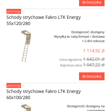
do koszyka
promocja
Schody strychowe Fakro LTK Energy
55x120/280
Dostępność:
dostępny
Wysyłka w:
natychmiast / dostawa
1-2 dni robocze
1 114,92 zł
1 642,01 zł
Cena regularna:
1 047,22 zł
Najniższa cena:
do koszyka
promocja
Schody strychowe Fakro LTK Energy
60x100/280
Dostępność:
dostępny na
zamówienie