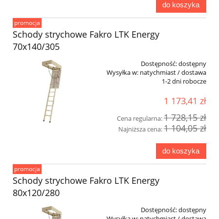
do koszyka
promocja
Schody strychowe Fakro LTK Energy
70x140/305
Dostępność:
dostępny
Wysyłka w:
natychmiast / dostawa
1-2 dni robocze
1 173,41 zł
1 728,15 zł
Cena regularna:
1 104,05 zł
Najniższa cena:
do koszyka
promocja
Schody strychowe Fakro LTK Energy
80x120/280
Dostępność:
dostępny
Wysyłka w:
natychmiast / dostawa