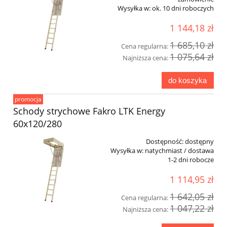
Wysyłka w:
ok. 10 dni roboczych
1 144,18 zł
1 685,10 zł
Cena regularna:
1 075,64 zł
Najniższa cena:
do koszyka
promocja
Schody strychowe Fakro LTK Energy
60x120/280
Dostępność:
dostępny
Wysyłka w:
natychmiast / dostawa
1-2 dni robocze
1 114,95 zł
1 642,05 zł
Cena regularna:
1 047,22 zł
Najniższa cena: