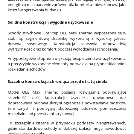
energii, co ma znaczenie zarówno dla komfortu mieszkańców, jak i
kosztów ogrzewania budynku.
Solidna konstrukcja i wygodne użytkowanie
Schody strychowe OptiStep OLE Maxi Thermo wyposażone są w
stabilną, segmentową drabinkę wykonaną z wysokiej jakości
drewna sosnowego. Konstrukcja zapewnia odpowiednią
wytrzymałość oraz komfort podczas wchodzenia i schodzenia.
Antypoślizgowe stopnie zwiększają bezpieczeństwo użytkowania,
a precyzyjnie wykonane elementy pozwalają na płynne składanie i
rozkładanie schodów.
Szczelna konstrukcja chroniąca przed utratą ciepła
Model OLE Maxi Thermo posiada rozwiązania poprawiające
szczelność całej konstrukcji. Uszczelka obwodowa oraz
dopracowana budowa skrzyni ograniczają powstawanie mostków
termicznych i pomagają skuteczniej oddzielić pomieszczenia
mieszkalne od przestrzeni strychowej.
To szczególnie istotne w przypadku poddaszy nieogrzewanych,
gdzie standardowe schody o słabszej izolacji mogą powodować
większe straty ciepła.