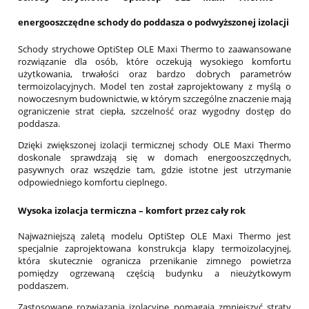
energooszczędne schody do poddasza o podwyższonej izolacji
Schody strychowe OptiStep OLE Maxi Thermo to zaawansowane
rozwiązanie dla osób, które oczekują wysokiego komfortu
użytkowania, trwałości oraz bardzo dobrych parametrów
termoizolacyjnych. Model ten został zaprojektowany z myślą o
nowoczesnym budownictwie, w którym szczególne znaczenie mają
ograniczenie strat ciepła, szczelność oraz wygodny dostęp do
poddasza.
Dzięki zwiększonej izolacji termicznej schody OLE Maxi Thermo
doskonale sprawdzają się w domach energooszczędnych,
pasywnych oraz wszędzie tam, gdzie istotne jest utrzymanie
odpowiedniego komfortu cieplnego.
Wysoka izolacja termiczna – komfort przez cały rok
Najważniejszą zaletą modelu OptiStep OLE Maxi Thermo jest
specjalnie zaprojektowana konstrukcja klapy termoizolacyjnej,
która skutecznie ogranicza przenikanie zimnego powietrza
pomiędzy ogrzewaną częścią budynku a nieużytkowym
poddaszem.
Zastosowane rozwiązania izolacyjne pomagają zmniejszyć straty