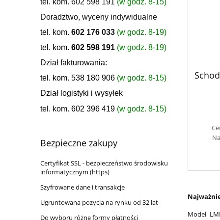
tel. kom. 602 598 191
(w godz. 8-15)
Doradztwo, wyceny indywidualne
tel. kom.
602 176 033
(w godz. 8-19)
tel. kom.
602 598 191
(w godz. 8-19)
Dział fakturowania:
Schod
tel. kom. 538 180 906
(w godz. 8-15)
Dział logistyki i wysyłek
tel. kom.
602 396 419
(w godz. 8-15)
Ce
Na
Bezpieczne zakupy
Certyfikat SSL - bezpieczeństwo środowisku
informatycznym (https)
Szyfrowane dane i transakcje
Najważnie
Ugruntowana pozycja na rynku od 32 lat
Model LML
Do wyboru różne formy płatności