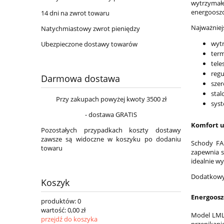
wytrzymał
energoosz
14 dni na zwrot towaru
Najważniej
Natychmiastowy zwrot pieniędzy
wytr
Ubezpieczone dostawy towarów
term
tele
regu
Darmowa dostawa
szer
stal
Przy zakupach powyżej kwoty 3500 zł
sys
- dostawa GRATIS
Komfort u
Pozostałych przypadkach koszty dostawy
zawsze są widoczne w koszyku po dodaniu
Schody FA
towaru
zapewnia s
idealnie w
Dodatkowy 
Koszyk
Energoosz
produktów:
0
wartość:
0,00 zł
Model LML 
przejdź do koszyka