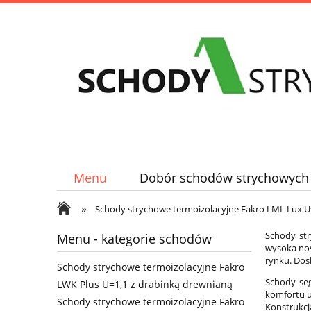
Menu
Dobór schodów strychowych
»
Schody strychowe termoizolacyjne Fakro LML Lux U
Schody st
Menu - kategorie schodów
wysoka noś
rynku. Dos
Schody strychowe termoizolacyjne Fakro
Schody se
LWK Plus U=1,1 z drabinką drewnianą
komfortu u
Schody strychowe termoizolacyjne Fakro
Konstrukcj