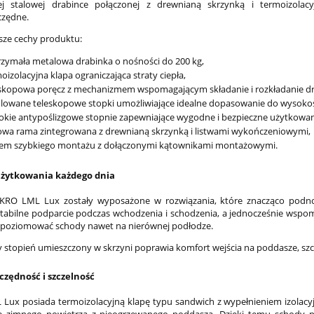
ej stalowej drabince połączonej z drewnianą skrzynką i termoizolac
czędne.
sze cechy produktu:
zymała metalowa drabinka o nośności do 200 kg,
oizolacyjna klapa ograniczająca straty ciepła,
skopowa poręcz z mechanizmem wspomagającym składanie i rozkładanie dr
lowane teleskopowe stopki umożliwiające idealne dopasowanie do wysokośc
okie antypoślizgowe stopnie zapewniające wygodne i bezpieczne użytkowan
owa rama zintegrowana z drewnianą skrzynką i listwami wykończeniowymi,
tem szybkiego montażu z dołączonymi kątownikami montażowymi.
żytkowania każdego dnia
KRO LML Lux zostały wyposażone w rozwiązania, które znacząco podno
tabilne podparcie podczas wchodzenia i schodzenia, a jednocześnie wspom
ypoziomować schody nawet na nierównej podłodze.
stopień umieszczony w skrzyni poprawia komfort wejścia na poddasze, sz
czędność i szczelność
Lux posiada termoizolacyjną klapę typu sandwich z wypełnieniem izolacy