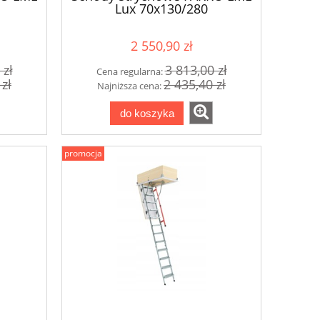
Lux 70x130/280
2 550,90 zł
 zł
3 813,00 zł
Cena regularna:
 zł
2 435,40 zł
Najniższa cena:
do koszyka
promocja