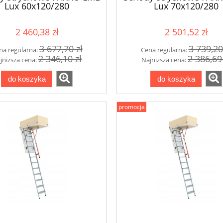
Lux 60x120/280
Lux 70x120/280
2 460,38 zł
2 501,52 zł
3 677,70 zł
3 739,20
na regularna:
Cena regularna:
2 346,10 zł
2 386,69
jniższa cena:
Najniższa cena:
do koszyka
do koszyka
promocja