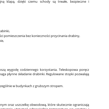
yjną klapą, dzięki czemu schody są trwałe, bezpieczne i
abinki,
i pomieszczenia bez konieczności przycinania drabiny,
ie,
szą wygodę codziennego korzystania. Teleskopowa poręcz
aga płynne składanie drabinki. Regulowane stopki pozwalają
czególnie w budynkach z grubszym stropem.
jnym oraz uszczelkę obwodową, które skutecznie ograniczają