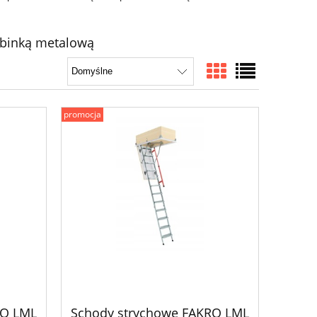
abinką metalową
promocja
RO LML
Schody strychowe FAKRO LML