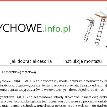
Jak dobrać akcesoria
Instrukcje montażu
=1,1 z drabinką metalową
rychowe FAKRO LML Lux to nowoczesny model premium przeznaczony dla
ność oraz bogate wyposażenie standardowe sprawiają, że są to jedne z n
konale sprawdzają się zarówno w nowoczesnych domach jednorodzinnych, 
gmentowe LML Lux to segmentowe schody strychowe, z metalową drabin
żytkowania oraz obsługi przy jednoczesnym uproszczeniu procesu montażu i
a oraz rozmiary schodów umożliwiają połączenie go z wyłazami do dachó