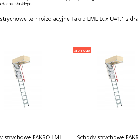
 dachu płaskiego.
strychowe termoizolacyjne Fakro LML Lux U=1,1 z dr
promocja
y strychowe FAKRO LML
Schody strychowe FAK