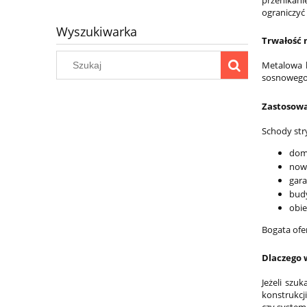
przenikan
ograniczyć 
Wyszukiwarka
Trwałość 
Metalowa k
sosnowego 
Zastosow
Schody str
dom
now
gara
bud
obi
Bogata ofe
Dlaczego 
Jeżeli sz
konstrukcj