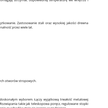
 pomagają utrzymać odpowiednią temperaturę we wnętrzu i
tkowanie. Zastosowanie stali oraz wysokiej jakości drewna
alność przez wiele lat.
ych otworów stropowych.
 doskonałym wyborem. Łączy wyjątkową trwałość metalowej
 Rozwiązania takie jak teleskopowa poręcz, regulowane stopki