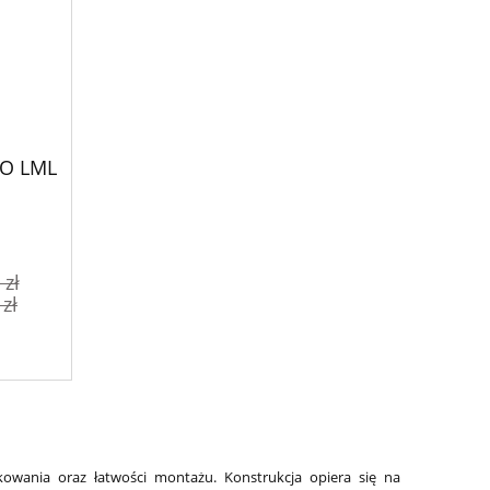
RO LML
 zł
 zł
wania oraz łatwości montażu. Konstrukcja opiera się na