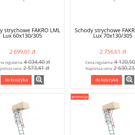
y strychowe FAKRO LML
Schody strychowe FAK
Lux 60x130/305
Lux 70x130/305
2 699,01 zł
2 756,61 zł
4 034,40 zł
4 120,50
na regularna:
Cena regularna:
2 573,41 zł
2 630,23
jniższa cena:
Najniższa cena:
do koszyka
do koszyka
promocja