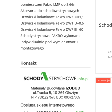
pomieszczeń Fakro LMP do 3,66m
Akcesoria do schodów strychowych
Drzwiczki kolankowe Fakro DWK U=1,1
Drzwiczki kolankowe Fakro DWT U=0,6
Schod
Drzwiczki kolankowe Fakro DWF EI=60
Schody strychowe FAKRO wykonane
indywidualnie pod wymiar otworu
montażowego
Ce
Na
Kontakt
promocja
Materiały Budowlane
IZOBUD
ul.Tracka 5, 10-364 Olsztyn
NIP 7391227578
BDO 000727885
Obsługa sklepu internetowego