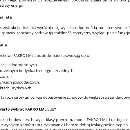
ie zimnego powietrza z nieogrzewanego poddasza. Dzięki temu schody
straty energii.
na lata
onstrukcja drabinki wyróżnia się wysoką odpornością na intensywne uży
sprawia, że schody zachowują stabilność, estetyczny wygląd i pełną funkcjon
anie
ychowe FAKRO LML Lux doskonale sprawdzają się w:
ach jednorodzinnych,
oczesnych budynkach energooszczędnych,
żach,
ynkach gospodarczych,
ektach użytkowych.
rta rozmiarów umożliwia dopasowanie schodów do większości standardow
warto wybrać FAKRO LML Lux?
ukasz schodów strychowych klasy premium, model FAKRO LML Lux będzie
i z wysokim komfortem użytkowania i bardzo dobrą izolacyjnością cieplną.