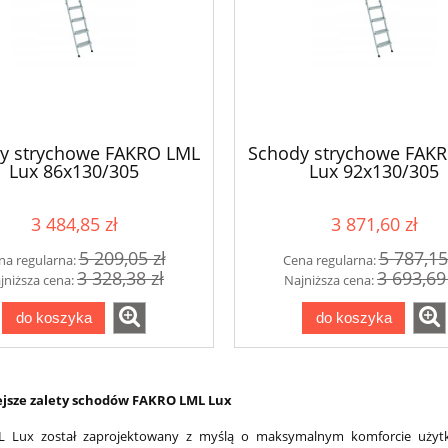
y strychowe FAKRO LML
Schody strychowe FAK
Lux 86x130/305
Lux 92x130/305
3 484,85 zł
3 871,60 zł
5 209,05 zł
5 787,15
na regularna:
Cena regularna:
3 328,38 zł
3 693,69
jniższa cena:
Najniższa cena:
do koszyka
do koszyka
jsze zalety schodów FAKRO LML Lux
 Lux został zaprojektowany z myślą o maksymalnym komforcie użytko