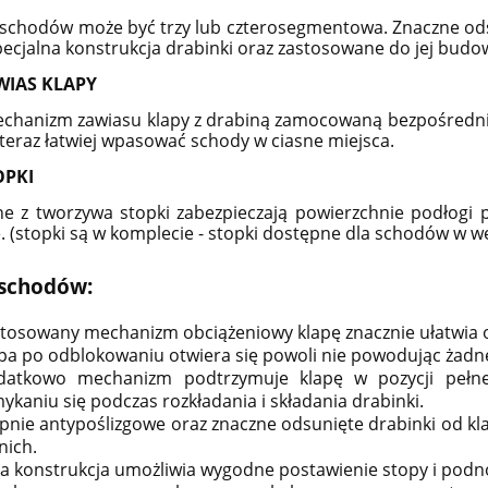
schodów może być trzy lub czterosegmentowa. Znaczne ods
pecjalna konstrukcja drabinki oraz zastosowane do jej bud
WIAS KLAPY
hanizm zawiasu klapy z drabiną zamocowaną bezpośrednio 
- teraz łatwiej wpasować schody w ciasne miejsca.
OPKI
 z tworzywa stopki zabezpieczają powierzchnie podłogi 
ę.
(stopki są w komplecie - stopki dostępne dla schodów w w
 schodów:
tosowany mechanizm obciążeniowy klapę znacznie ułatwia
pa po odblokowaniu otwiera się powoli nie powodując żadne
datkowo mechanizm podtrzymuje klapę w pozycji pełne
ykaniu się podczas rozkładania i składania drabinki.
pnie antypoślizgowe oraz znaczne odsunięte drabinki od k
nich.
a konstrukcja umożliwia wygodne postawienie stopy i podn