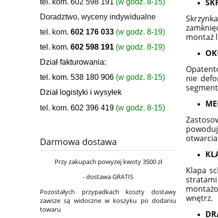
SK
tel. kom. 602 598 191
(w godz. 8-15)
Doradztwo, wyceny indywidualne
Skrzynka
zamknięc
tel. kom.
602 176 033
(w godz. 8-19)
montaż l
tel. kom.
602 598 191
(w godz. 8-19)
OK
Dział fakturowania:
Opatento
tel. kom. 538 180 906
(w godz. 8-15)
nie def
segmento
Dział logistyki i wysyłek
ME
tel. kom.
602 396 419
(w godz. 8-15)
Zastoso
powoduj
otwarcia
Darmowa dostawa
KL
Przy zakupach powyżej kwoty 3500 zł
Klapa s
- dostawa GRATIS
stratami
montażo
Pozostałych przypadkach koszty dostawy
wnętrz.
zawsze są widoczne w koszyku po dodaniu
towaru
DR