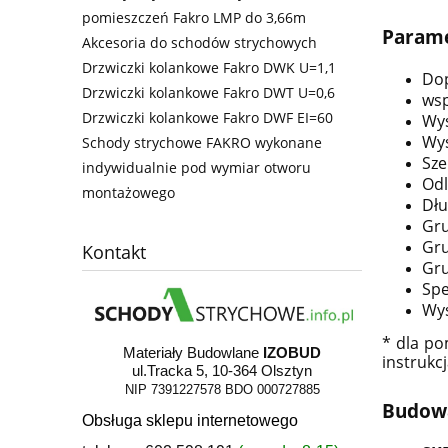
pomieszczeń Fakro LMP do 3,66m
Parame
Akcesoria do schodów strychowych
Drzwiczki kolankowe Fakro DWK U=1,1
Dop
Drzwiczki kolankowe Fakro DWT U=0,6
wsp
Drzwiczki kolankowe Fakro DWF EI=60
Wys
Wys
Schody strychowe FAKRO wykonane
Sze
indywidualnie pod wymiar otworu
Odl
montażowego
Dłu
Gru
Gru
Kontakt
Gru
Spe
Wys
* dla po
Materiały Budowlane
IZOBUD
instrukc
ul.Tracka 5, 10-364 Olsztyn
NIP 7391227578
BDO 000727885
Budow
Obsługa sklepu internetowego