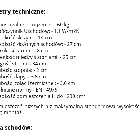
try techniczne:
uszczalne obciążenie: -160 kg
ółczynnik Uschodów: - 1,1 W/m2K
okość skrzyni: - 14 cm
okość złożonych schodów: - 27 cm
rokość stopni: - 8 cm
egłość między stopniami: - 25 cm
gość stopni: - 34 cm
bość stopnia: - 2 cm
bość klapy: - 3,6 cm
bość izolacji termicznej: - 3,0 cm
łniane normy - EN 14975
okość pomieszczenia H do : 280 cm*
mieszczeń niższych niż maksymalna standardowa wysokość
ją montażu
a schodów: