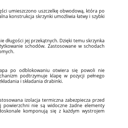
ęści umieszczono uszczelkę obwodową, która po
a konstrukcja skrzynki umożliwia łatwy i szybki
 długości jej przekątnych. Dzięki temu skrzynka
użytkowanie schodów. Zastosowane w schodach
homych.
apa po odblokowaniu otwiera się powoli nie
chanizm podtrzymuje klapę w pozycji pełnego
ładania i składania drabinki.
osowana izolacja termiczna zabezpiecza przed
jej powierzchni nie są widoczne żadne elementy
doskonale komponują się z każdym wystrojem