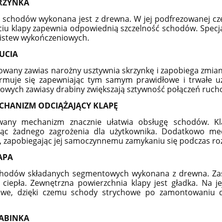
RZYNKA
 schodów wykonana jest z drewna. W jej podfrezowanej cz
iu klapy zapewnia odpowiednią szczelność schodów. Specjaln
istew wykończeniowych.
UCIA
wany zawias narożny usztywnia skrzynkę i zapobiega zmianie
ormuje się zapewniając tym samym prawidłowe i trwałe 
wych zawiasy drabiny zwiększają sztywność połączeń ruc
CHANIZM ODCIĄŻAJĄCY KLAPĘ
wany mechanizm znacznie ułatwia obsługę schodów. Kl
ąc żadnego zagrożenia dla użytkownika. Dodatkowo me
, zapobiegając jej samoczynnemu zamykaniu się podczas rozk
APA
chodów składanych segmentowych wykonana z drewna. Zast
 ciepła. Zewnętrzna powierzchnia klapy jest gładka. Na 
we, dzięki czemu schody strychowe po zamontowaniu 
ABINKA