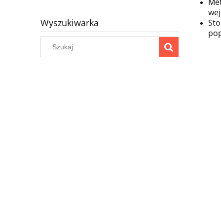
Met
wej
Wyszukiwarka
St
pop