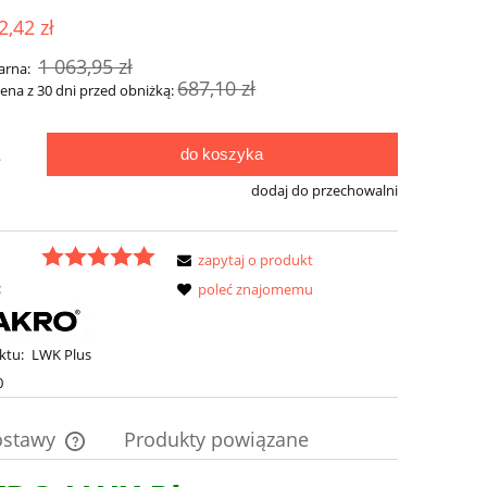
ena nie zawiera ewentualnych kosztów
2,42 zł
łatności
1 063,95 zł
arna:
687,10 zł
cena z 30 dni przed obniżką:
do koszyka
.
dodaj do przechowalni
zapytaj o produkt
:
poleć znajomemu
ktu:
LWK Plus
0
ostawy
Produkty powiązane