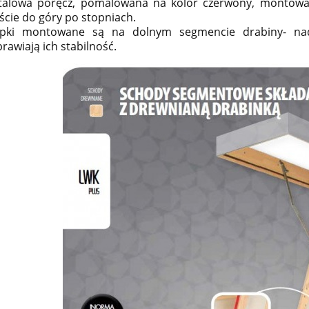
alowa poręcz, pomalowana na kolor czerwony, montowan
ście do góry po stopniach.
opki montowane są na dolnym segmencie drabiny- nad
rawiają ich stabilność.