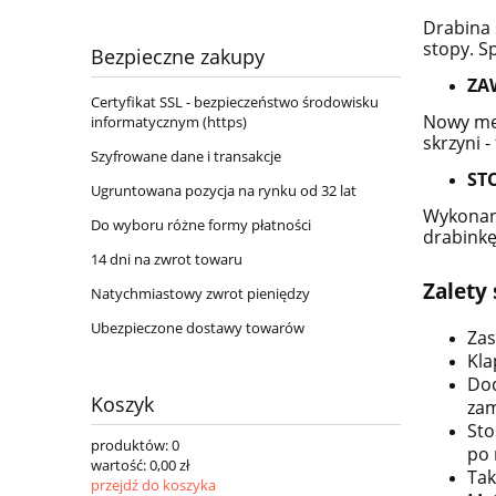
Drabina 
stopy. S
Bezpieczne zakupy
ZA
Certyfikat SSL - bezpieczeństwo środowisku
Nowy mec
informatycznym (https)
skrzyni 
Szyfrowane dane i transakcje
S
T
Ugruntowana pozycja na rynku od 32 lat
Wykonane
Do wyboru różne formy płatności
drabink
14 dni na zwrot towaru
Zalety
Natychmiastowy zwrot pieniędzy
Ubezpieczone dostawy towarów
Zas
Kla
Do
Koszyk
zam
Sto
produktów:
0
po 
wartość:
0,00 zł
Tak
przejdź do koszyka