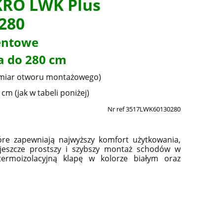
KRO LWK Plus
Cena nie zawiera ewentualnych kosztów
płatności
 280
entowe
a do 280 cm
miar otworu montażowego)
cm (jak w tabeli poniżej)
Nr ref 3517LWK60130280
re zapewniają najwyższy komfort użytkowania,
 jeszcze prostszy i szybszy montaż schodów w
termoizolacyjną klapę w kolorze białym oraz