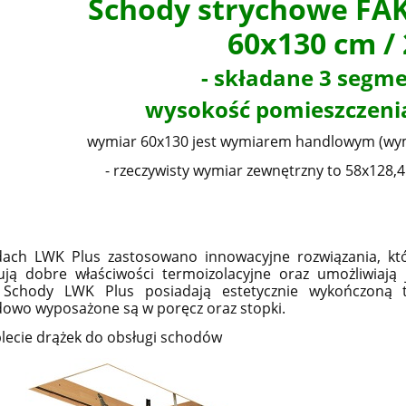
Schody strychowe FA
60x130 cm /
- składane 3 segm
wysokość pomieszczeni
wymiar 60x130 jest wymiarem handlowym (wy
- rzeczywisty wymiar zewnętrzny to 58x128,4 
ach LWK Plus zastosowano innowacyjne rozwiązania, któ
ują dobre właściwości termoizolacyjne oraz umożliwiają
. Schody LWK Plus posiadają estetycznie wykończoną 
owo wyposażone są w poręcz oraz stopki.
lecie drążek do obsługi schodów